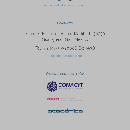
www.bibliotecas.ugto.mx
Contacto
Fracc. El Establo 1-A, Col. Marfil C.P. 36250
Guanajuato, Gto., México
Tel: +52 (473) 7320006 Ext. 5538
repositorio@ugto.mx
Otros sitios de interés: