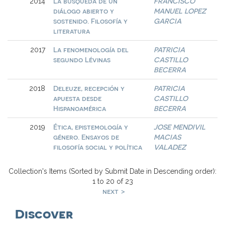
La búsqueda de un
FRANCISCO
2014
diálogo abierto y
MANUEL LOPEZ
sostenido. Filosofía y
GARCIA
literatura
La fenomenología del
PATRICIA
2017
segundo Lévinas
CASTILLO
BECERRA
Deleuze, recepción y
PATRICIA
2018
apuesta desde
CASTILLO
Hispanoamérica
BECERRA
Ética, epistemología y
JOSE MENDIVIL
2019
género. Ensayos de
MACIAS
filosofía social y política
VALADEZ
Collection's Items (Sorted by Submit Date in Descending order):
1 to 20 of 23
next >
Discover