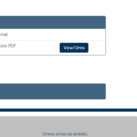
rmat
obe PDF
View/Open
Otros sitios de interés: