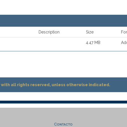
Description
Size
Fo
4.47 MB
Ad
with all rights reserved, unless otherwise indicated.
Contacto