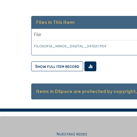
Files in This Item:
File
filosofia_ninos_digital_241021.pdf
Show full item record
Items in DSpace are protected by copyright, 
Nuestras redes