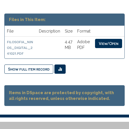
Files in This Item:
File
Description
Size
Format
filosofia_nin
4.47
Adobe
View/Open
os_digital_2
MB
PDF
41021.pdf
Show full item record
Items in DSpace are protected by copyright, with
all rights reserved, unless otherwise indicated.