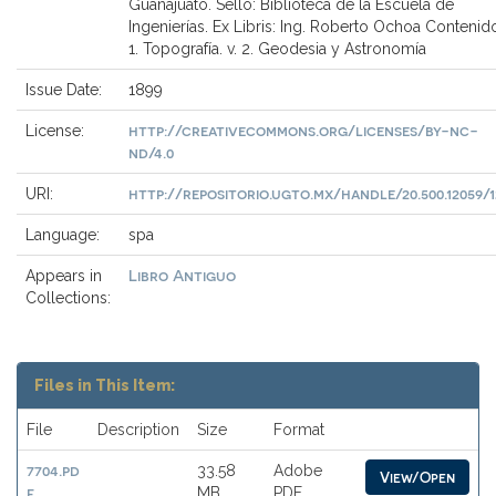
Guanajuato. Sello: Biblioteca de la Escuela de
Ingenierías. Ex Libris: Ing. Roberto Ochoa Contenido
1. Topografía. v. 2. Geodesia y Astronomía
Issue Date:
1899
http://creativecommons.org/licenses/by-nc-
License:
nd/4.0
http://repositorio.ugto.mx/handle/20.500.12059/
URI:
Language:
spa
Libro Antiguo
Appears in
Collections:
Files in This Item:
File
Description
Size
Format
7704.pd
33.58
Adobe
View/Open
f
MB
PDF