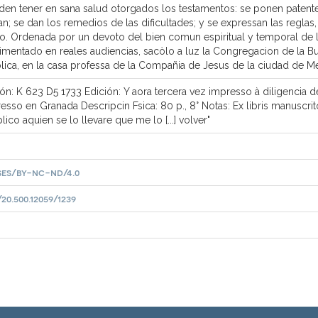
eden tener en sana salud otorgados los testamentos: se ponen patente
an; se dan los remedios de las dificultades; y se expressan las reglas
nto. Ordenada por un devoto del bien comun espiritual y temporal de 
rimentado en reales audiencias, sacòlo a luz la Congregacion de la B
lica, en la casa professa de la Compañia de Jesus de la ciudad de M
ón: K 623 D5 1733 Edición: Y aora tercera vez impresso à diligencia d
sso en Granada Descripcin Fsica: 80 p., 8° Notas: Ex libris manuscrito
co aquien se lo llevare que me lo [...] volver"
ses/by-nc-nd/4.0
0.500.12059/1239