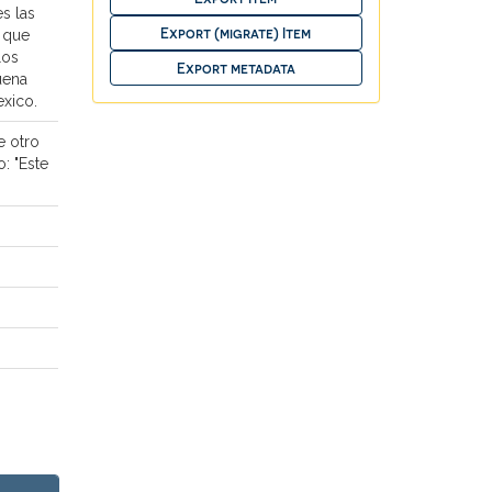
s las
, que
los
uena
exico.
e otro
: "Este