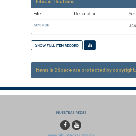
Files in This Item:
File
Description
Siz
6175.pdf
3.1
Show full item record
Items in DSpace are protected by copyright, 
Nuestras redes
www.bibliotecas.ugto.mx