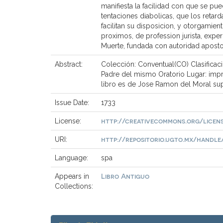
manifiesta la facilidad con que se pu
tentaciones diabolicas, que los retard
facilitan su disposicion, y otorgamie
proximos, de profession jurista, expe
Muerte, fundada con autoridad aposto
Abstract:
Colección: Conventual(CO) Clasificaci
Padre del mismo Oratorio Lugar: impre
libro es de Jose Ramon del Moral supli
Issue Date:
1733
http://creativecommons.org/licen
License:
http://repositorio.ugto.mx/handle/2
URI:
Language:
spa
Libro Antiguo
Appears in
Collections: