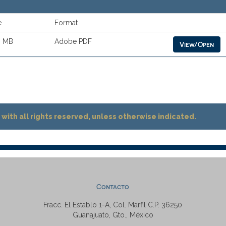
e
Format
9 MB
Adobe PDF
View/Open
with all rights reserved, unless otherwise indicated.
Contacto
Fracc. El Establo 1-A, Col. Marfil C.P. 36250
Guanajuato, Gto., México