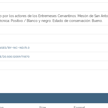
do por los actores de los Entremeses Cervantinos. Mesón de San Antoni
Técnica: Positivo / Blanco y negro. Estado de conservación: Bueno.
nses/by-nc-nd/4.0
20.500.12059/11870
ion
Size
Format