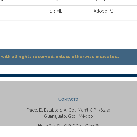
1.3 MB
Adobe PDF
with all rights reserved, unless otherwise indicated.
Contacto
Fracc. El Establo 1-A, Col. Marfil C.P. 36250
Guanajuato, Gto., México
Tel: +52 (473) 7320006 Ext. 5538
repositorio@ugto.mx