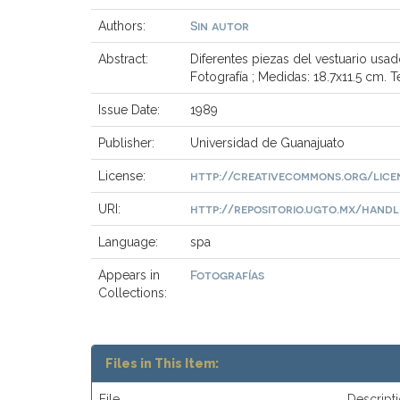
Sin autor
Authors:
Abstract:
Diferentes piezas del vestuario usa
Fotografía ; Medidas: 18.7x11.5 cm. 
Issue Date:
1989
Publisher:
Universidad de Guanajuato
http://creativecommons.org/lice
License:
http://repositorio.ugto.mx/handle/
URI:
Language:
spa
Fotografías
Appears in
Collections:
Files in This Item:
File
Descript