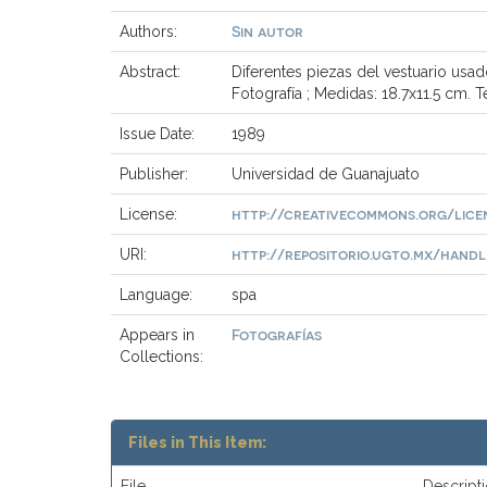
Sin autor
Authors:
Abstract:
Diferentes piezas del vestuario usa
Fotografía ; Medidas: 18.7x11.5 cm. 
Issue Date:
1989
Publisher:
Universidad de Guanajuato
http://creativecommons.org/lice
License:
http://repositorio.ugto.mx/handle/
URI:
Language:
spa
Fotografías
Appears in
Collections:
Files in This Item:
File
Descript