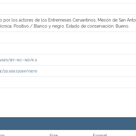
do por los actores de los Entremeses Cervantinos. Mesón de San Antoni
Técnica: Positivo / Blanco y negro. Estado de conservación: Bueno.
nses/by-nc-nd/4.0
20.500.12059/11870
ion
Size
Format