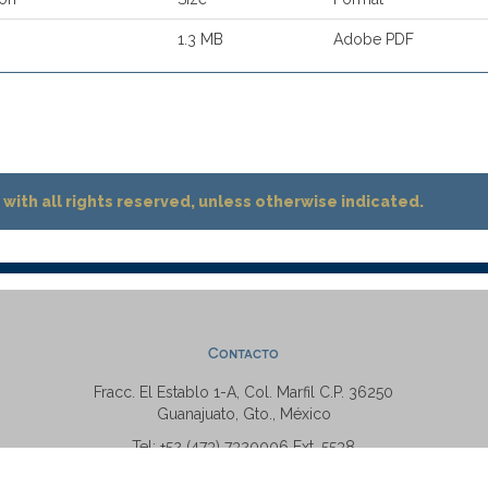
1.3 MB
Adobe PDF
with all rights reserved, unless otherwise indicated.
Contacto
Fracc. El Establo 1-A, Col. Marfil C.P. 36250
Guanajuato, Gto., México
Tel: +52 (473) 7320006 Ext. 5538
repositorio@ugto.mx