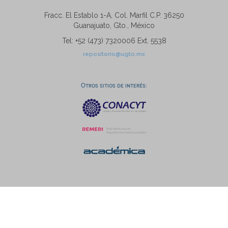
Fracc. El Establo 1-A, Col. Marfil C.P. 36250
Guanajuato, Gto., México
Tel: +52 (473) 7320006 Ext. 5538
repositorio@ugto.mx
Otros sitios de interés: