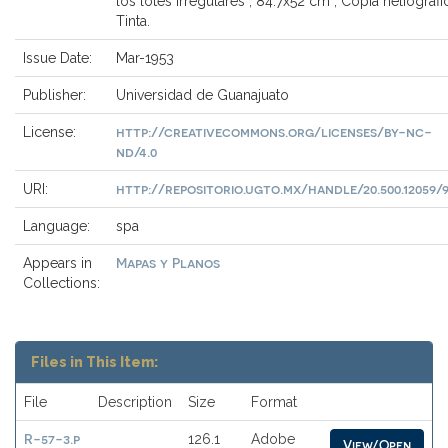
los lotes irregulares ; 84.7x52 cm ; Copia heliográfic
Tinta.
Issue Date:
Mar-1953
Publisher:
Universidad de Guanajuato
http://creativecommons.org/licenses/by-nc-
License:
nd/4.0
http://repositorio.ugto.mx/handle/20.500.12059/
URI:
Language:
spa
Mapas y Planos
Appears in
Collections:
Files in This Item:
File
Description
Size
Format
R-57-3.p
126.1
Adobe
View/Open