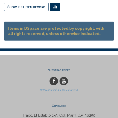
Show full item record
Items in DSpace are protected by copyright, with
all rights reserved, unless otherwise indicated.
Nuestras redes
www.bibliotecas.ugto.mx
Contacto
Fracc. El Establo 1-A, Col. Marfil C.P. 36250