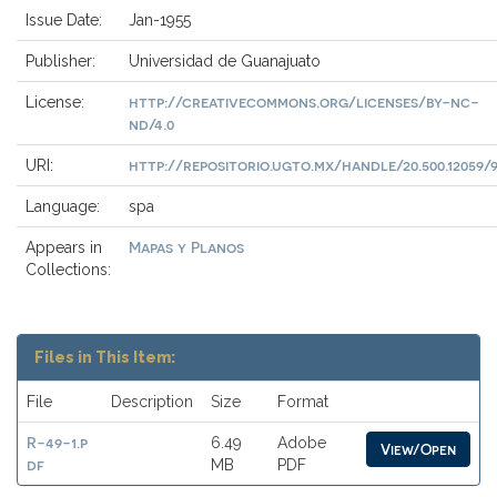
Issue Date:
Jan-1955
Publisher:
Universidad de Guanajuato
http://creativecommons.org/licenses/by-nc-
License:
nd/4.0
http://repositorio.ugto.mx/handle/20.500.12059/
URI:
Language:
spa
Mapas y Planos
Appears in
Collections:
Files in This Item:
File
Description
Size
Format
R-49-1.p
6.49
Adobe
View/Open
df
MB
PDF