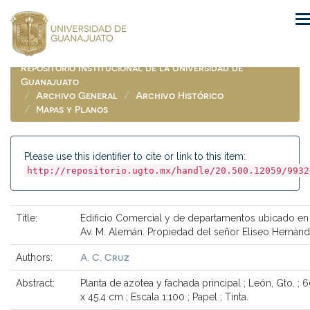
Skip
navigation
Repositorio Institucional de la Universidad de
Guanajuato
Archivo General
Archivo Histórico
Mapas y Planos
Please use this identifier to cite or link to this item:
http://repositorio.ugto.mx/handle/20.500.12059/9932
Title:
Edificio Comercial y de departamentos ubicado en 
Av. M. Alemán. Propiedad del señor Eliseo Hernán
A. C. Cruz
Authors:
Abstract:
Planta de azotea y fachada principal ; León, Gto. ; 6
x 45.4 cm ; Escala 1:100 ; Papel ; Tinta.