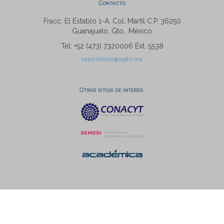
Contacto
Fracc. El Establo 1-A, Col. Marfil C.P. 36250
Guanajuato, Gto., México
Tel: +52 (473) 7320006 Ext. 5538
repositorio@ugto.mx
Otros sitios de interés: