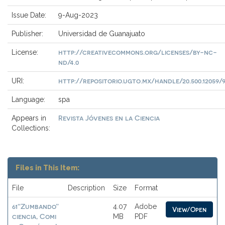
Issue Date:
9-Aug-2023
Publisher:
Universidad de Guanajuato
http://creativecommons.org/licenses/by-nc-
License:
nd/4.0
http://repositorio.ugto.mx/handle/20.500.12059/
URI:
Language:
spa
Revista Jóvenes en la Ciencia
Appears in
Collections:
Files in This Item:
File
Description
Size
Format
61“Zumbando”
4.07
Adobe
View/Open
ciencia, Comi
MB
PDF