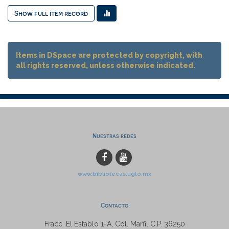
Show full item record
Items in DSpace are protected by copyright, with
all rights reserved, unless otherwise indicated.
Nuestras redes
www.bibliotecas.ugto.mx
Contacto
Fracc. El Establo 1-A, Col. Marfil C.P. 36250