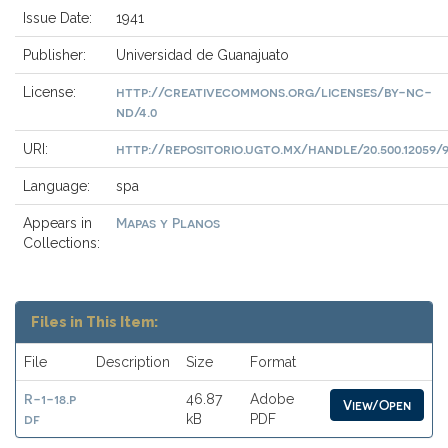
Issue Date:
1941
Publisher:
Universidad de Guanajuato
http://creativecommons.org/licenses/by-nc-
License:
nd/4.0
http://repositorio.ugto.mx/handle/20.500.12059/
URI:
Language:
spa
Mapas y Planos
Appears in
Collections:
Files in This Item:
File
Description
Size
Format
R-1-18.p
46.87
Adobe
View/Open
df
kB
PDF