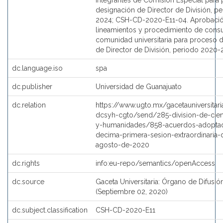
integrantes de Comisión Especial para
designación de Director de División, p
2024; CSH-CD-2020-E11-04. Aprobaci
lineamientos y procedimiento de consul
comunidad universitaria para proceso 
de Director de División, periodo 2020-
dc.language.iso
spa
dc.publisher
Universidad de Guanajuato
dc.relation
https://www.ugto.mx/gacetauniversitar
dcsyh-cgto/send/285-division-de-cien
y-humanidades/858-acuerdos-adoptad
decima-primera-sesion-extraordinaria-
agosto-de-2020
dc.rights
info:eu-repo/semantics/openAccess
dc.source
Gaceta Universitaria: Órgano de Difusión
(Septiembre 02, 2020)
dc.subject.classification
CSH-CD-2020-E11