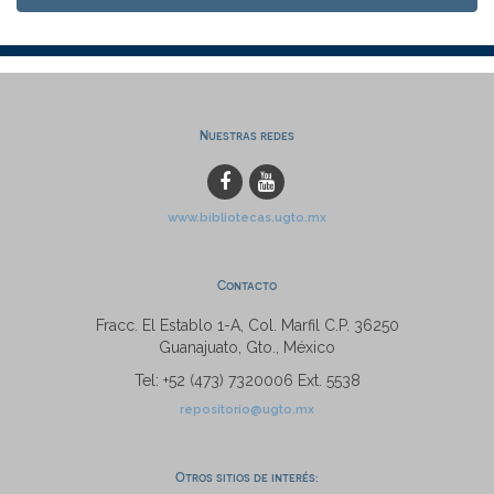
Nuestras redes
www.bibliotecas.ugto.mx
Contacto
Fracc. El Establo 1-A, Col. Marfil C.P. 36250
Guanajuato, Gto., México
Tel: +52 (473) 7320006 Ext. 5538
repositorio@ugto.mx
Otros sitios de interés: