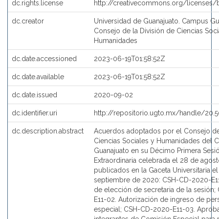
dc.rights.license
http://creativecommons.org/licenses/
dc.creator
Universidad de Guanajuato. Campus Gu
Consejo de la División de Ciencias Soci
Humanidades
dc.date.accessioned
2023-06-19T01:58:52Z
dc.date.available
2023-06-19T01:58:52Z
dc.date.issued
2020-09-02
dc.identifier.uri
http://repositorio.ugto.mx/handle/20
dc.description.abstract
Acuerdos adoptados por el Consejo de 
Ciencias Sociales y Humanidades del
Guanajuato en su Décimo Primera Sesi
Extraordinaria celebrada el 28 de agos
publicados en la Gaceta Universitaria e
septiembre de 2020: CSH-CD-2020-E1
de elección de secretaria de la sesió
E11-02. Autorización de ingreso de per
especial; CSH-CD-2020-E11-03. Aprob