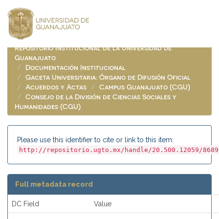
Skip
navigation
Repositorio Institucional de la Universidad de
Guanajuato
Documentación Institucional
Gaceta Universitaria: Órgano de Difusión Oficial
Acuerdos y Actas
Campus Guanajuato (CGU)
Consejo de la División de Ciencias Sociales y
Humanidades (CGU)
Please use this identifier to cite or link to this item:
http://repositorio.ugto.mx/handle/20.500.12059/8689
Full metadata record
DC Field
Value