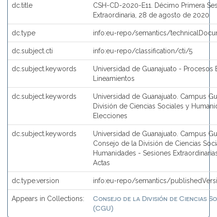
dc.title
CSH-CD-2020-E11. Décimo Primera Se
Extraordinaria, 28 de agosto de 2020
dc.type
info:eu-repo/semantics/technicalDocu
dc.subject.cti
info:eu-repo/classification/cti/5
dc.subject.keywords
Universidad de Guanajuato - Procesos E
Lineamientos
dc.subject.keywords
Universidad de Guanajuato. Campus Gu
División de Ciencias Sociales y Humani
Elecciones
dc.subject.keywords
Universidad de Guanajuato. Campus Gu
Consejo de la División de Ciencias Soci
Humanidades - Sesiones Extraordinaria
Actas
dc.type.version
info:eu-repo/semantics/publishedVers
Consejo de la División de Ciencias S
Appears in Collections:
(CGU)