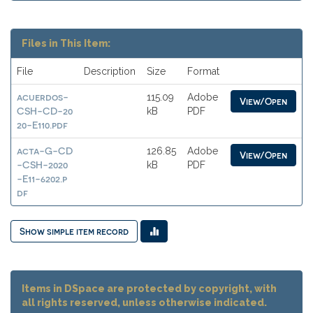
Files in This Item:
File
Description
Size
Format
acuerdos-
115.09
Adobe
View/Open
CSH-CD-20
kB
PDF
20-E110.pdf
acta-G-CD
126.85
Adobe
View/Open
-CSH-2020
kB
PDF
-E11-6202.p
df
Show simple item record
Items in DSpace are protected by copyright, with
all rights reserved, unless otherwise indicated.