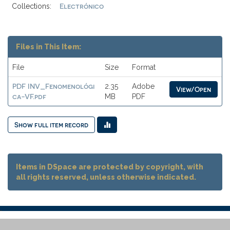
Electrónico
Collections:
Files in This Item:
File
Size
Format
PDF INV_Fenomenológi
2.35
Adobe
View/Open
ca-VF.pdf
MB
PDF
Show full item record
Items in DSpace are protected by copyright, with
all rights reserved, unless otherwise indicated.