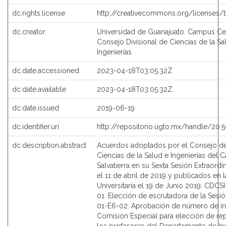
dc.rights.license
http://creativecommons.org/licenses/
dc.creator
Universidad de Guanajuato. Campus Cela
Consejo Divisional de Ciencias de la Sa
Ingenierías
dc.date.accessioned
2023-04-18T03:05:32Z
dc.date.available
2023-04-18T03:05:32Z
dc.date.issued
2019-06-19
dc.identifier.uri
http://repositorio.ugto.mx/handle/20
dc.description.abstract
Acuerdos adoptados por el Consejo de 
Ciencias de la Salud e Ingenierías del
Salvatierra en su Sexta Sesión Extraordi
el 11 de abril de 2019 y publicados en 
Universitaria el 19 de Junio 2019: CDCS
01. Elección de escrutadora de la Sesi
01-E6-02. Aprobación de número de in
Comisión Especial para elección de re