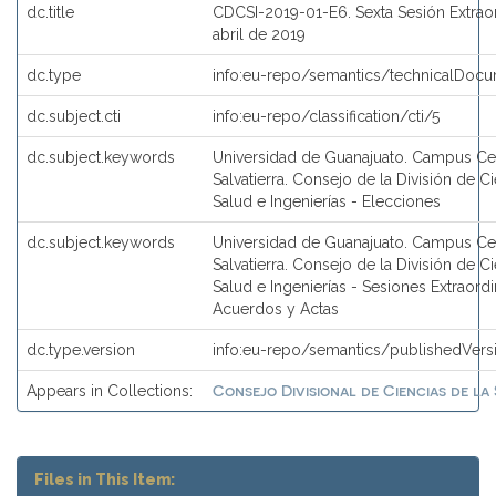
dc.title
CDCSI-2019-01-E6. Sexta Sesión Extraord
abril de 2019
dc.type
info:eu-repo/semantics/technicalDocu
dc.subject.cti
info:eu-repo/classification/cti/5
dc.subject.keywords
Universidad de Guanajuato. Campus Ce
Salvatierra. Consejo de la División de C
Salud e Ingenierías - Elecciones
dc.subject.keywords
Universidad de Guanajuato. Campus Ce
Salvatierra. Consejo de la División de C
Salud e Ingenierías - Sesiones Extraordi
Acuerdos y Actas
dc.type.version
info:eu-repo/semantics/publishedVers
Consejo Divisional de Ciencias de la 
Appears in Collections:
Files in This Item: