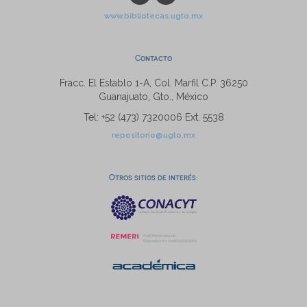
www.bibliotecas.ugto.mx
Contacto
Fracc. El Establo 1-A, Col. Marfil C.P. 36250
Guanajuato, Gto., México
Tel: +52 (473) 7320006 Ext. 5538
repositorio@ugto.mx
Otros sitios de interés: