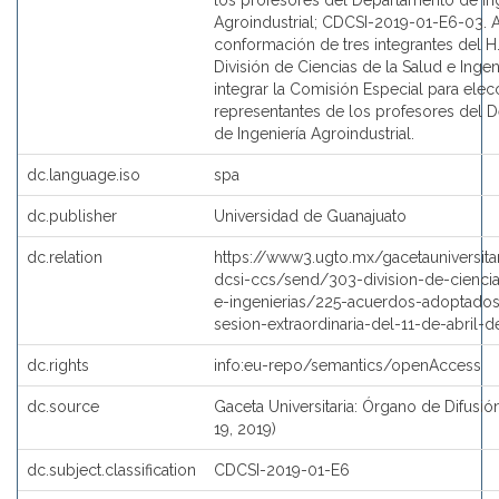
los profesores del Departamento de Ing
Agroindustrial; CDCSI-2019-01-E6-03.
conformación de tres integrantes del H
División de Ciencias de la Salud e Ingen
integrar la Comisión Especial para elec
representantes de los profesores del 
de Ingeniería Agroindustrial.
dc.language.iso
spa
dc.publisher
Universidad de Guanajuato
dc.relation
https://www3.ugto.mx/gacetauniversita
dcsi-ccs/send/303-division-de-ciencia
e-ingenierias/225-acuerdos-adoptados
sesion-extraordinaria-del-11-de-abril-
dc.rights
info:eu-repo/semantics/openAccess
dc.source
Gaceta Universitaria: Órgano de Difusión
19, 2019)
dc.subject.classification
CDCSI-2019-01-E6