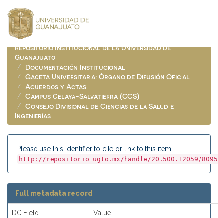
Skip
navigation
Repositorio Institucional de la Universidad de
Guanajuato
Documentación Institucional
Gaceta Universitaria: Órgano de Difusión Oficial
Acuerdos y Actas
Campus Celaya-Salvatierra (CCS)
Consejo Divisional de Ciencias de la Salud e
Ingenierías
Please use this identifier to cite or link to this item:
http://repositorio.ugto.mx/handle/20.500.12059/8095
Full metadata record
DC Field
Value