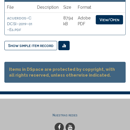
File
Description
Size
Format
acuerdos-C
87.94
Adobe
View/Open
DCSI-2019-01
kB
PDF
-E6.pdf
Show simple item record
Items in DSpace are protected by copyright, with
all rights reserved, unless otherwise indicated.
Nuestras redes