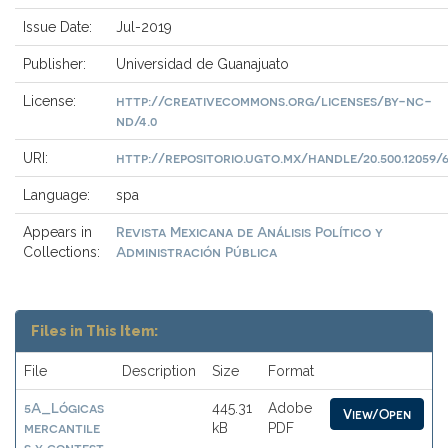
Issue Date:
Jul-2019
Publisher:
Universidad de Guanajuato
http://creativecommons.org/licenses/by-nc-
License:
nd/4.0
http://repositorio.ugto.mx/handle/20.500.12059/
URI:
Language:
spa
Revista Mexicana de Análisis Político y
Appears in
Administración Pública
Collections:
Files in This Item:
File
Description
Size
Format
5A_Lógicas
445.31
Adobe
View/Open
mercantile
kB
PDF
s y contest