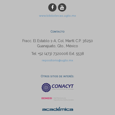
www.bibliotecas.ugto.mx
Contacto
Fracc. El Establo 1-A, Col. Marfil C.P. 36250
Guanajuato, Gto., México
Tel: +52 (473) 7320006 Ext. 5538
repositorio@ugto.mx
Otros sitios de interés: