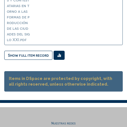
atarias en t
orno a las
formas de p
roducción
de las ciud
ades del sig
lo XXI.pdf
Show full item record
Items in DSpace are protected by copyright, with
all rights reserved, unless otherwise indicated.
Nuestras redes