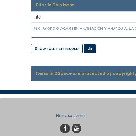
Files in This Item:
File
16R_Giorgio Agamben - Creación y anarquía. La ob
Show full item record
Items in DSpace are protected by copyright, 
Nuestras redes