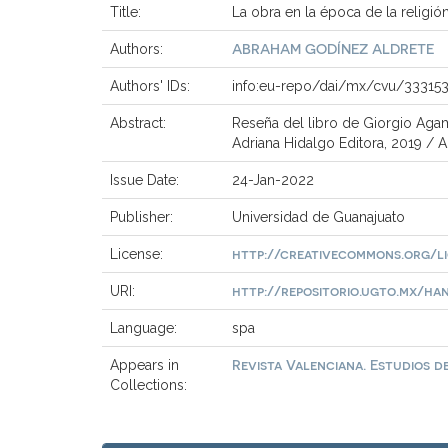
Title:
La obra en la época de la religión
ABRAHAM GODÍNEZ ALDRETE
Authors:
Authors' IDs:
info:eu-repo/dai/mx/cvu/33315
Abstract:
Reseña del libro de Giorgio Agamb
Adriana Hidalgo Editora, 2019 /
Issue Date:
24-Jan-2022
Publisher:
Universidad de Guanajuato
http://creativecommons.org/li
License:
http://repositorio.ugto.mx/hand
URI:
Language:
spa
Revista Valenciana. Estudios de
Appears in
Collections: