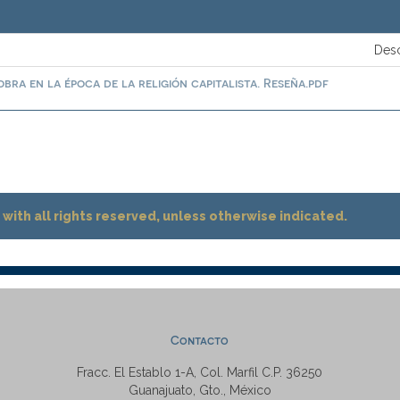
Desc
ra en la época de la religión capitalista. Reseña.pdf
with all rights reserved, unless otherwise indicated.
Contacto
Fracc. El Establo 1-A, Col. Marfil C.P. 36250
Guanajuato, Gto., México