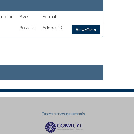
ription
Size
Format
80.22 kB
Adobe PDF
View/Open
Otros sitios de interés: