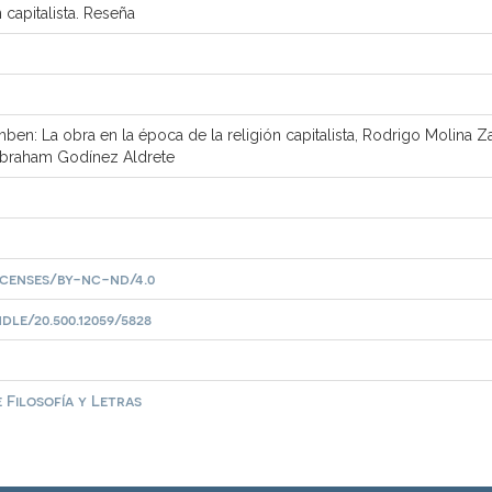
 capitalista. Reseña
3
en: La obra en la época de la religión capitalista, Rodrigo Molina Zav
 Abraham Godínez Aldrete
censes/by-nc-nd/4.0
le/20.500.12059/5828
 Filosofía y Letras