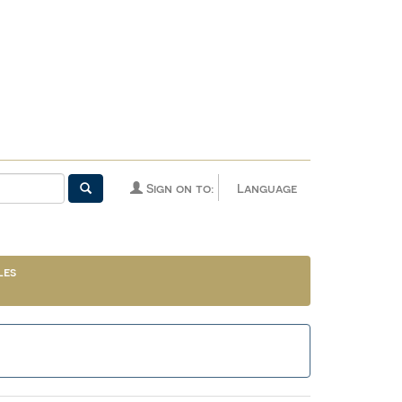
Sign on to:
Language
les