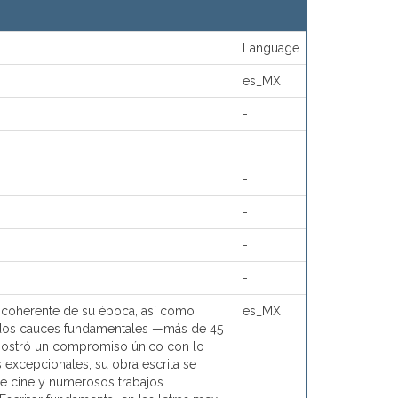
Language
es_MX
-
-
-
-
-
-
 y coherente de su época, así como
es_MX
e dos cauces fundamentales —más de 45
 demostró un compromiso único con lo
s excepcionales, su obra escrita se
de cine y numerosos trabajos