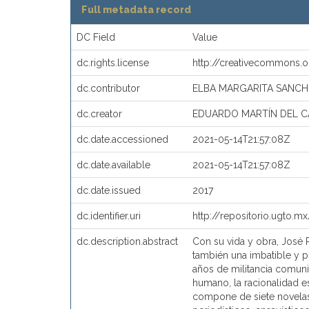
Full metadata record
DC Field
Value
dc.rights.license
http://creativecommons.
dc.contributor
ELBA MARGARITA SANC
dc.creator
EDUARDO MARTÍN DEL 
dc.date.accessioned
2021-05-14T21:57:08Z
dc.date.available
2021-05-14T21:57:08Z
dc.date.issued
2017
dc.identifier.uri
http://repositorio.ugto.
dc.description.abstract
Con su vida y obra, José R
también una imbatible y 
años de militancia comuni
humano, la racionalidad es
compone de siete novelas,