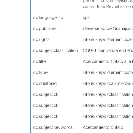
periodísticos, ensayísticos
canas, José Revueltas no 
dc.language.iso
spa
dc.publisher
Universidad de Guanajuat
dc.rights
info:eu-repo/semantics/
dc.subject.classification
CGU- Licenciatura en Let
dc.title
Acercamiento Crítico a la
dc.type
info:eu-repo/semantics/b
dc.creator.id
info:eu-repo/dai/mx/cv
dc.subject.cti
info:eu-repo/classification
dc.subject.cti
info:eu-repo/classificatio
dc.subject.cti
info:eu-repo/classificatio
dc.subject.keywords
Acercamiento Crítico