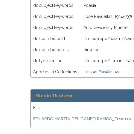
dc.subject.keywords
Poesía
dc.subject.keywords
José Revueltas, 1914-1976 
dc.subject.keywords
Autocreación y Muerte
dc.contributor.id
info:eu-repo/dai/mx/cv
dc.contributor.role
director
dc.type.version
info:eu-repo/semantics/p
Letras Españolas
Appears in Collections:
Files in This Item:
File
EDUARDO MARTÍN DEL CAMPO RAMOS_Tesis.pdf