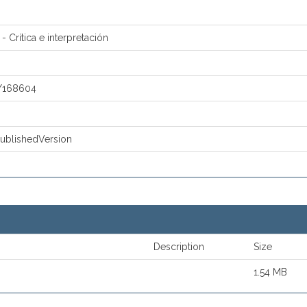
- Crítica e interpretación
u/168604
ublishedVersion
Description
Size
1.54 MB