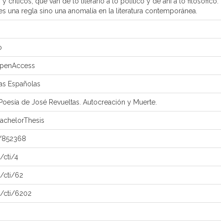
 y críticos, que van de lo literario a lo político y de ahí a lo filosófico
es una regla sino una anomalía en la literatura contemporánea.
o
openAccess
ras Españolas
 Poesía de José Revueltas. Autocreación y Muerte.
achelorThesis
u/852368
/cti/4
n/cti/62
n/cti/6202