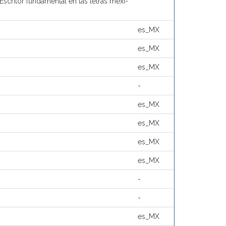
. Escritor fundamental en las letras mexi-
es_MX
es_MX
es_MX
-
es_MX
es_MX
es_MX
es_MX
-
-
es_MX