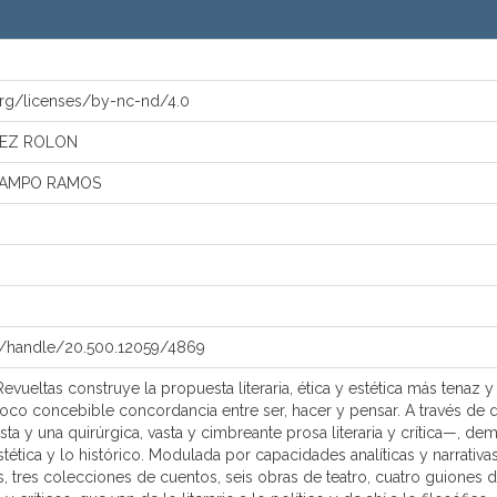
org/licenses/by-nc-nd/4.0
HEZ ROLON
CAMPO RAMOS
mx/handle/20.500.12059/4869
evueltas construye la propuesta literaria, ética y estética más tenaz
poco concebible concordancia entre ser, hacer y pensar. A través d
sta y una quirúrgica, vasta y cimbreante prosa literaria y crítica—,
tética y lo histórico. Modulada por capacidades analíticas y narrativa
 tres colecciones de cuentos, seis obras de teatro, cuatro guiones 