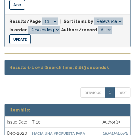
Results/Page
|
Sort items by
In order
Authors/record
Results 1-1 of 1 (Search time: 0.013 seconds).
previous
1
next
Item hits:
Issue Date
Title
Author(s)
Hacia una Propuesta para
GUADALUPE
Dec-2020