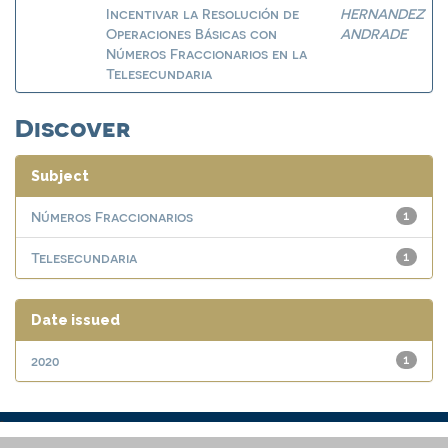
Incentivar la Resolución de
HERNANDEZ
Operaciones Básicas con
ANDRADE
Números Fraccionarios en la
Telesecundaria
Discover
Subject
Números Fraccionarios
1
Telesecundaria
1
Date issued
2020
1