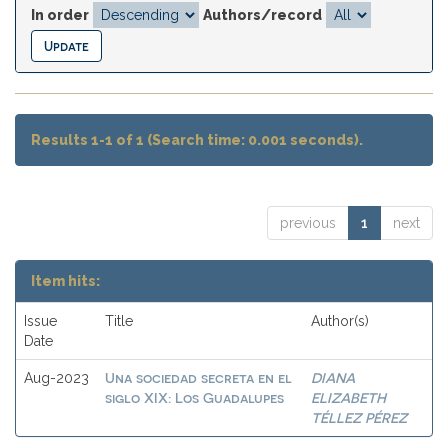
In order
Authors/record
Results 1-1 of 1 (Search time: 0.001 seconds).
previous
1
next
Item hits:
Issue
Title
Author(s)
Date
Una sociedad secreta en el
DIANA
Aug-2023
siglo XIX: Los Guadalupes
ELIZABETH
TÉLLEZ PÉREZ