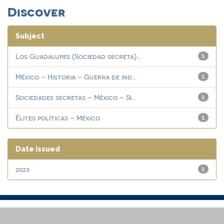
Discover
Subject
Los Guadalupes (Sociedad secreta)...
1
México – Historia – Guerra de ind...
1
Sociedades secretas – México – Si...
1
Élites políticas – México
1
Date issued
2023
1