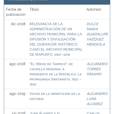
Fecha de
Título
Autor(es)
publicación
RELEVANCIA DE LA
DULCE
dic-2018
ADMINISTRACIÓN DE UN
MARIA
ARCHIVO MUNICIPAL PARA LA
GUADALUPE
DIFUSIÓN Y DIVULGACIÓN
VAZQUEZ
DEL QUEHACER HISTÓRICO.
MENDIOLA
CASO EL ARCHIVO MUNICIPAL
DE IRAPUATO, 2007-2018
"El Héroe de Tampico": de
ALEJANDRO
ago-2018
caudillo regional a
TORRES
presidente de la República. La
PÁRAMO
propaganda Santanista, 1822 -
1835.
Vicios en la impartición de la
ALEJANDRO
ago-2019
historia
LUNA
ALVAREZ
Juan Álvarez y el
Carlos
jul-2018