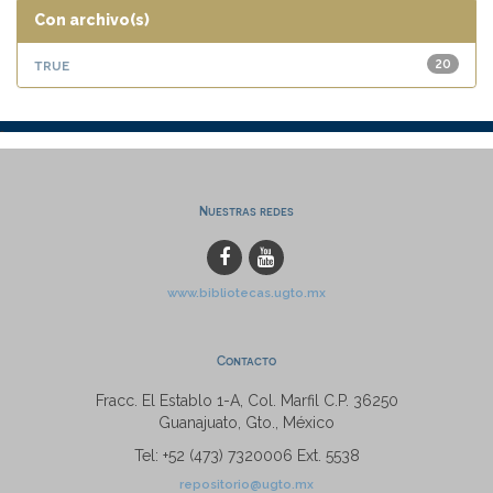
Con archivo(s)
true
20
Nuestras redes
www.bibliotecas.ugto.mx
Contacto
Fracc. El Establo 1-A, Col. Marfil C.P. 36250
Guanajuato, Gto., México
Tel: +52 (473) 7320006 Ext. 5538
repositorio@ugto.mx