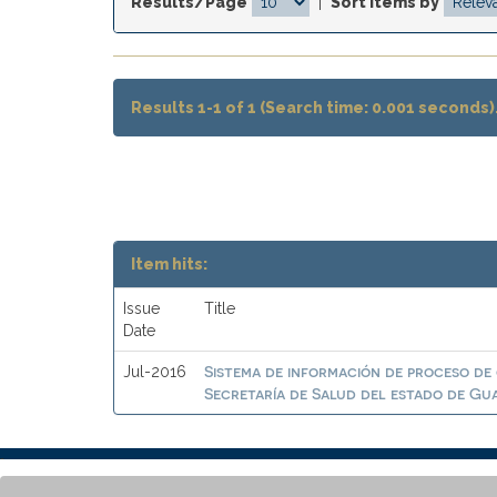
Results/Page
|
Sort items by
Results 1-1 of 1 (Search time: 0.001 seconds)
Item hits:
Issue
Title
Date
Sistema de información de proceso de 
Jul-2016
Secretaría de Salud del estado de G