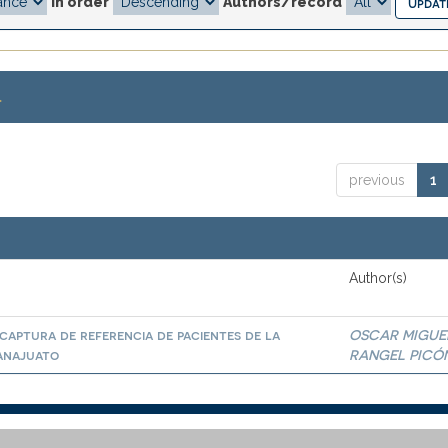
In order
Authors/record
.
previous
1
Author(s)
captura de referencia de pacientes de la
OSCAR MIGUE
uanajuato
RANGEL PICÓ