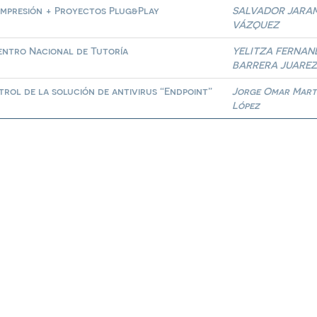
Impresión + Proyectos Plug&Play
SALVADOR JARA
VÁZQUEZ
uentro Nacional de Tutoría
YELITZA FERNAN
BARRERA JUARE
trol de la solución de antivirus “Endpoint”
Jorge Omar Mart
López