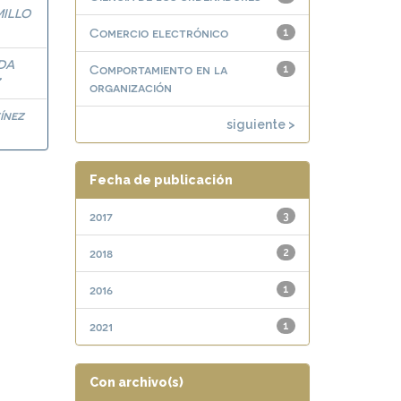
MILLO
Comercio electrónico
1
DA
Comportamiento en la
1
Z
organización
ínez
siguiente >
Fecha de publicación
2017
3
2018
2
2016
1
2021
1
Con archivo(s)