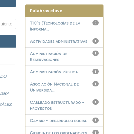
Palabras clave
TIC ́s (Tecnologías de la
2
guiente
Informa...
Actividades administrativas
1
Administración de
1
Reservaciones
Administración pública
1
ADO
Asociación Nacional de
1
Universida...
UERA
Cableado estructurado -
1
ZÁLEZ
Proyectos
Cambio y desarrollo social
1
Ciencia de los ordenadores
1