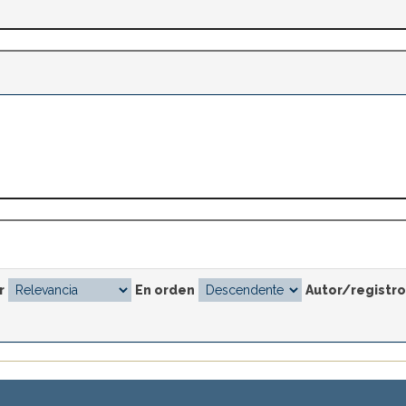
r
En orden
Autor/registro