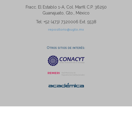
Fracc. El Establo 1-A, Col. Marfil C.P. 36250
Guanajuato, Gto., México
Tel: +52 (473) 7320006 Ext. 5538
repositorio@ugto.mx
Otros sitios de interés: