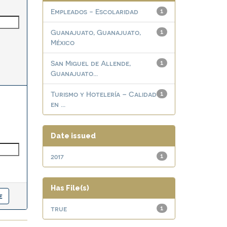
Empleados - Escolaridad
1
Guanajuato, Guanajuato,
1
México
San Miguel de Allende,
1
Guanajuato...
Turismo y Hotelería – Calidad
1
en ...
Date issued
2017
1
Has File(s)
true
1