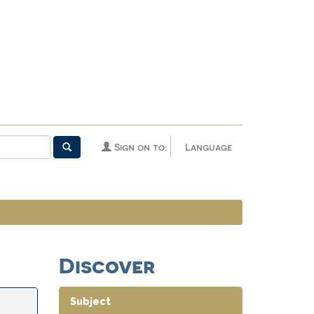
Sign on to:
Language
Discover
Subject