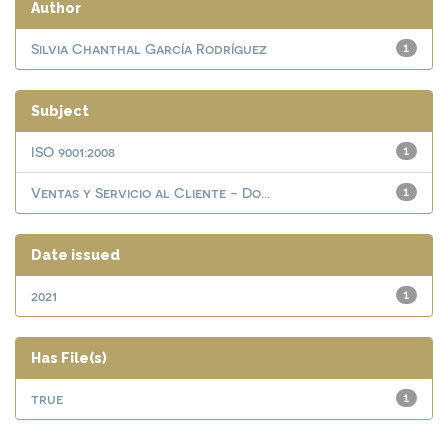
Author
Silvia Chanthal García Rodríguez
1
Subject
ISO 9001:2008
1
Ventas y Servicio al Cliente - Do...
1
Date issued
2021
1
Has File(s)
true
1