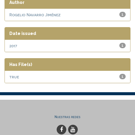
Author
Rogelio Navarro Jiménez
1
Date issued
2017
1
Has File(s)
true
1
Nuestras redes