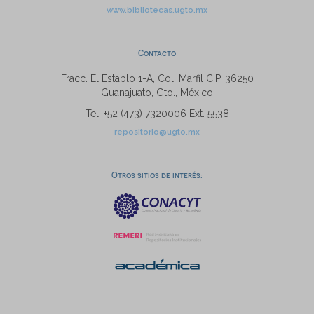
www.bibliotecas.ugto.mx
Contacto
Fracc. El Establo 1-A, Col. Marfil C.P. 36250
Guanajuato, Gto., México
Tel: +52 (473) 7320006 Ext. 5538
repositorio@ugto.mx
Otros sitios de interés: