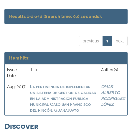
Results 1-1 of 1 (Search time: 0.0 seconds).
previous
1
next
Item hits:
Issue
Title
Author(s)
Date
La pertinencia de implementar
OMAR
Aug-2017
un sistema de gestión de calidad
ALBERTO
en la administración pública
RODRÍGUEZ
municipal Caso San Francisco
LÓPEZ
del Rincón, Guanajuato
Discover