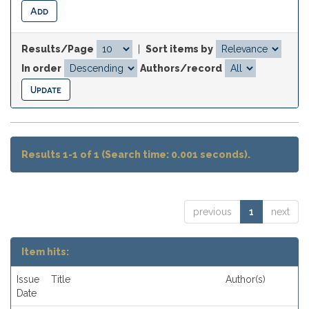
Results/Page
|
Sort items by
In order
Authors/record
Results 1-1 of 1 (Search time: 0.001 seconds).
previous
1
next
Item hits:
Issue
Title
Author(s)
Date