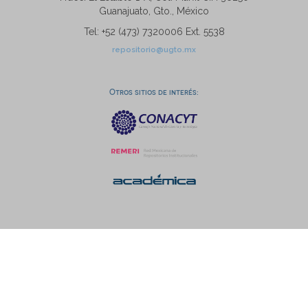
Guanajuato, Gto., México
Tel: +52 (473) 7320006 Ext. 5538
repositorio@ugto.mx
Otros sitios de interés: