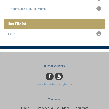
Infertilidad en el Arte
1
Has File(s)
true
1
Nuestras redes
www.bibliotecas.ugto.mx
Contacto
Fracc. El Establo 1-A, Col. Marfil C.P. 36250