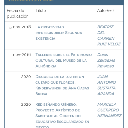
Fecha de
Título
Autor(es)
publicación
La creatividad
BEATRIZ
5-nov-2018
imprescindible: Segunda
DEL
existencia
CARMEN
RUIZ VELOZ
Talleres sobre el Patrimonio
Doris
nov-2016
Cultural del Museo de la
Zendejas
Alhóndiga
Reynoso
Discurso de la luz en un
JUAN
2020
cuerpo que florece :
ANTONIO
Kinderwunsh de Ana Casas
SUSTAITA
Brosa
ARANDA
Rediseñando Género:
MARCELA
2020
Proyecto Artístico de
GUERRERO
Sabotaje al Contenido
HERNANDEZ
Educativo Escolarizado en
México