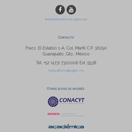
www.bibliotecas.ugto.mx
Contacto
Fracc. El Establo 1-A, Col. Marfil C.P. 36250
Guanajuato, Gto., México
Tel: +52 (473) 7320006 Ext. 5538
repositorio@ugto.mx
Otros sitios de interés: