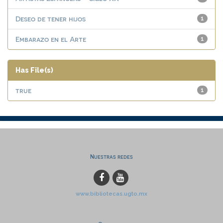
Deseo de tener hijos
1
Embarazo en el Arte
1
Has File(s)
true
1
Nuestras redes
www.bibliotecas.ugto.mx