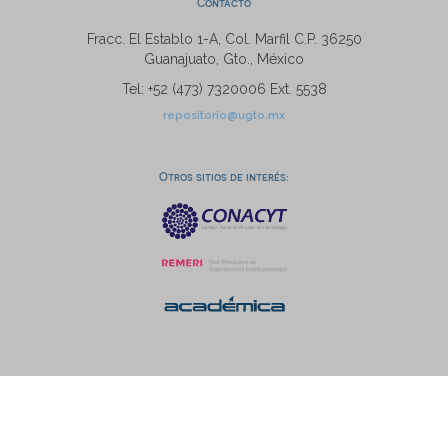
Contacto
Fracc. El Establo 1-A, Col. Marfil C.P. 36250
Guanajuato, Gto., México
Tel: +52 (473) 7320006 Ext. 5538
repositorio@ugto.mx
Otros sitios de interés: