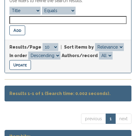
Use filters to refine the search results.
Results/Page
|
Sort items by
In order
Authors/record
Results 1-1 of 1 (Search time: 0.002 seconds).
previous
1
next