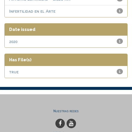
Infertilidad en el Arte
1
Date issued
2020
1
Has File(s)
true
1
Nuestras redes