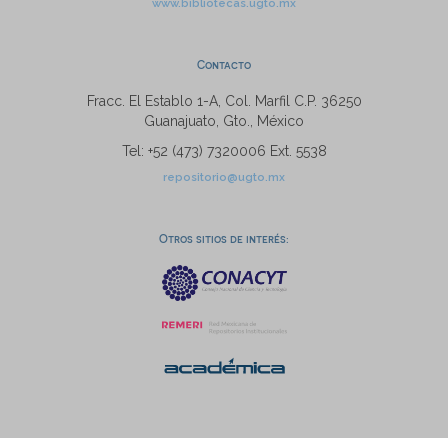
www.bibliotecas.ugto.mx
Contacto
Fracc. El Establo 1-A, Col. Marfil C.P. 36250
Guanajuato, Gto., México
Tel: +52 (473) 7320006 Ext. 5538
repositorio@ugto.mx
Otros sitios de interés: