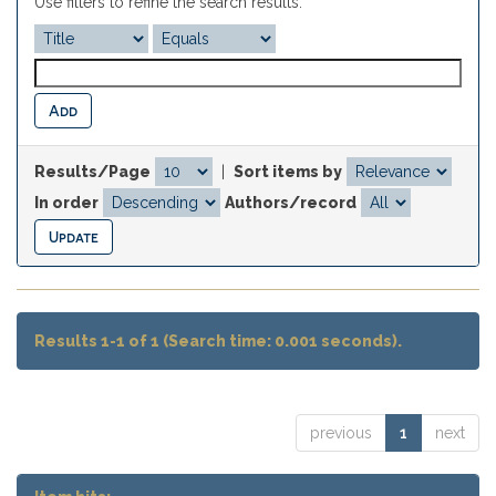
Use filters to refine the search results.
Results/Page
|
Sort items by
In order
Authors/record
Results 1-1 of 1 (Search time: 0.001 seconds).
previous
1
next