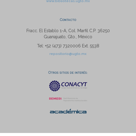
www.bibliotecas.ugto.mx
Contacto
Fracc. El Establo 1-A, Col. Marfil C.P. 36250
Guanajuato, Gto., México
Tel: +52 (473) 7320006 Ext. 5538
repositorio@ugto.mx
Otros sitios de interés: