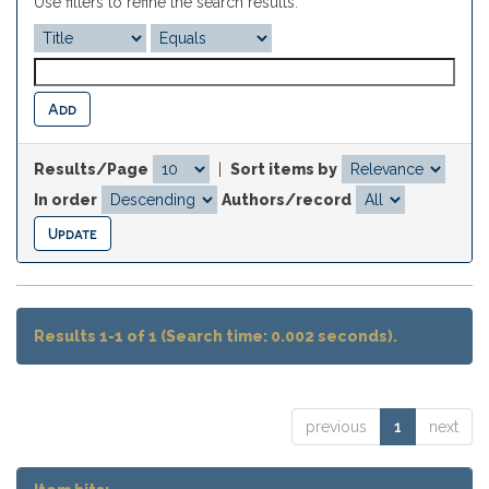
Use filters to refine the search results.
Results/Page
|
Sort items by
In order
Authors/record
Results 1-1 of 1 (Search time: 0.002 seconds).
previous
1
next