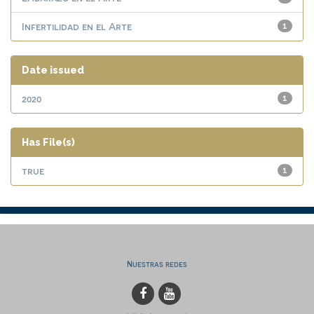
Infertilidad en el Arte
1
Date issued
2020
1
Has File(s)
true
1
Nuestras redes