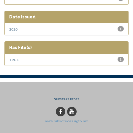
Date issued
2020
1
Has File(s)
true
1
Nuestras redes
www.bibliotecas.ugto.mx