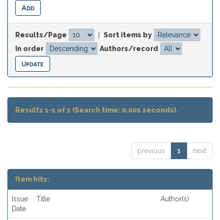
Results/Page
|
Sort items by
In order
Authors/record
Results 1-1 of 1 (Search time: 0.001 seconds).
previous
1
next
Item hits:
Issue
Title
Author(s)
Date