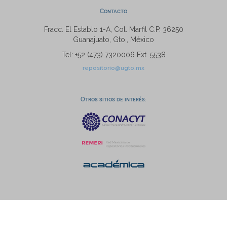
Contacto
Fracc. El Establo 1-A, Col. Marfil C.P. 36250
Guanajuato, Gto., México
Tel: +52 (473) 7320006 Ext. 5538
repositorio@ugto.mx
Otros sitios de interés: