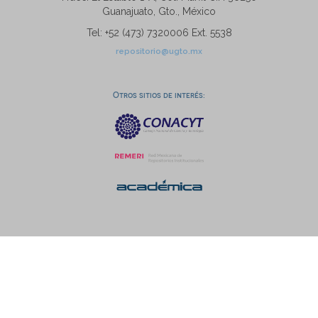
Guanajuato, Gto., México
Tel: +52 (473) 7320006 Ext. 5538
repositorio@ugto.mx
Otros sitios de interés: