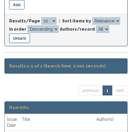
Results/Page
|
Sort items by
In order
Authors/record
Results 1-1 of 1 (Search time: 0.001 seconds).
previous
1
next
Item hits:
Issue
Title
Author(s)
Date