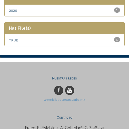
2020
1
Has File(s)
true
1
Nuestras redes
www.bibliotecas.ugto.mx
Contacto
Fracc. El Establo 1-A, Col. Marfil C.P. 36250