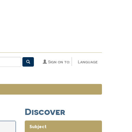
Sign on to:
Language
Discover
Subject