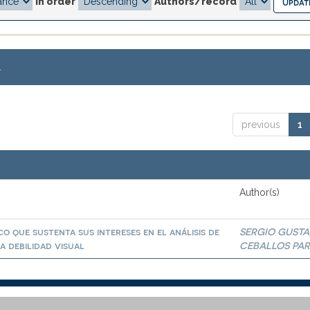
In order
Authors/record
.
previous
1
Author(s)
co que sustenta sus intereses en el análisis de
SERGIO GUST
a debilidad visual
CEBALLOS PA