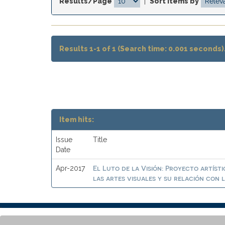
Results/Page
|
Sort items by
Results 1-1 of 1 (Search time: 0.001 seconds)
Item hits:
Issue
Title
Date
El Luto de la Visión: Proyecto artísti
Apr-2017
las artes visuales y su relación con l