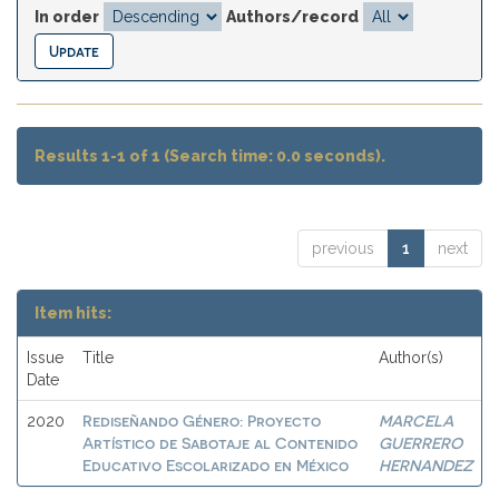
In order
Authors/record
Results 1-1 of 1 (Search time: 0.0 seconds).
previous
1
next
Item hits:
Issue
Title
Author(s)
Date
Rediseñando Género: Proyecto
MARCELA
2020
Artístico de Sabotaje al Contenido
GUERRERO
Educativo Escolarizado en México
HERNANDEZ