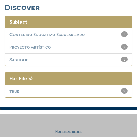
Discover
Subject
Contenido Educativo Escolarizado
1
Proyecto Artístico
1
Sabotaje
1
Has File(s)
true
1
Nuestras redes