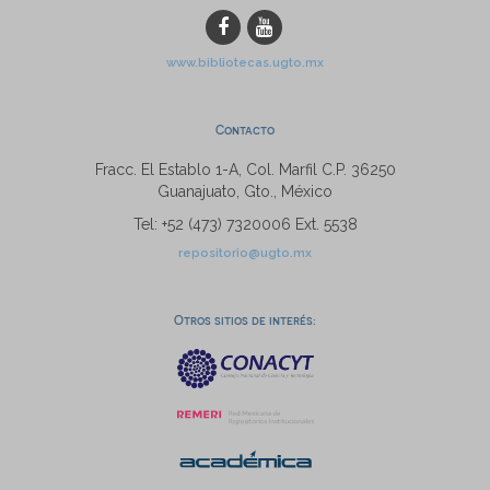
www.bibliotecas.ugto.mx
Contacto
Fracc. El Establo 1-A, Col. Marfil C.P. 36250
Guanajuato, Gto., México
Tel: +52 (473) 7320006 Ext. 5538
repositorio@ugto.mx
Otros sitios de interés: