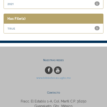
2021
1
Has File(s)
true
1
Nuestras redes
www.bibliotecas.ugto.mx
Contacto
Fracc. El Establo 1-A, Col. Marfil C.P. 36250
Guanajuato, Gto., México