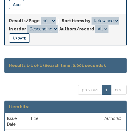
Results/Page
|
Sort items by
In order
Authors/record
Results 1-1 of 1 (Search time: 0.001 seconds).
previous
1
next
Item hits:
Issue
Title
Author(s)
Date