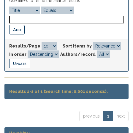
Use filters to refine the search results.
Results/Page
|
Sort items by
In order
Authors/record
Results 1-1 of 1 (Search time: 0.001 seconds).
previous
1
next