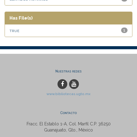
Has File(s)
true
1
Nuestras redes
www.bibliotecas.ugto.mx
Contacto
Fracc. El Establo 1-A, Col. Marfil C.P. 36250
Guanajuato, Gto., México