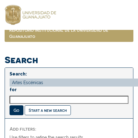
Skip
navigation
Repositorio Institucional de la Universidad de
Guanajuato
Search
Search:
for
Start a new search
Add filters:
Use filters to refine the search results.