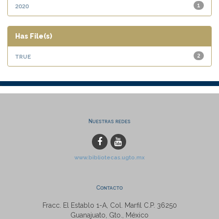
2020
1
Has File(s)
true
2
Nuestras redes
www.bibliotecas.ugto.mx
Contacto
Fracc. El Establo 1-A, Col. Marfil C.P. 36250
Guanajuato, Gto., México