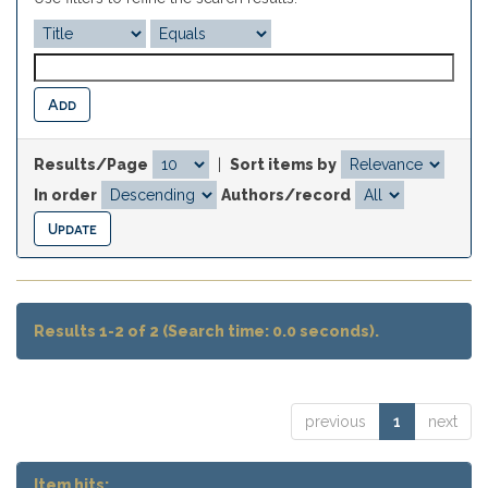
Results/Page
|
Sort items by
In order
Authors/record
Results 1-2 of 2 (Search time: 0.0 seconds).
previous
1
next
Item hits: