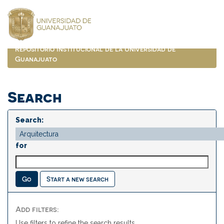
Skip
navigation
Repositorio Institucional de la Universidad de
Guanajuato
Search
Search:
for
Start a new search
Add filters:
Use filters to refine the search results.