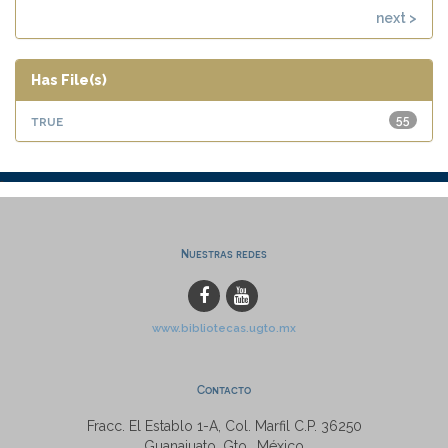
next >
Has File(s)
true
55
Nuestras redes
www.bibliotecas.ugto.mx
Contacto
Fracc. El Establo 1-A, Col. Marfil C.P. 36250
Guanajuato, Gto., México