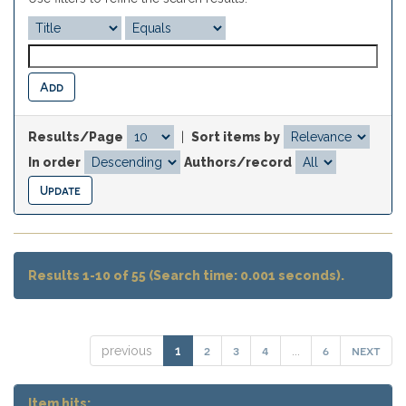
Results/Page
|
Sort items by
In order
Authors/record
Results 1-10 of 55 (Search time: 0.001 seconds).
2
3
4
6
next
previous
1
...
Item hits: