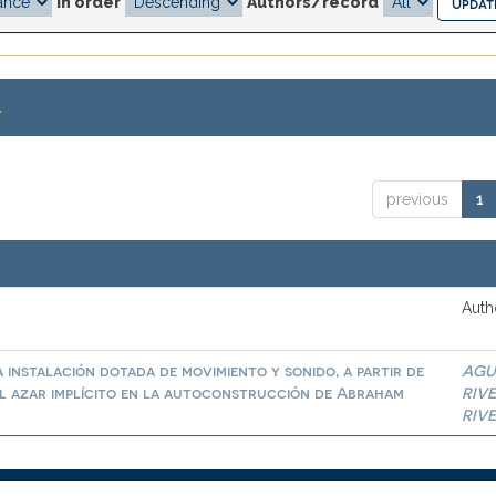
In order
Authors/record
.
previous
1
Auth
 instalación dotada de movimiento y sonido, a partir de
AGU
del azar implícito en la autoconstrucción de Abraham
RIV
RIV