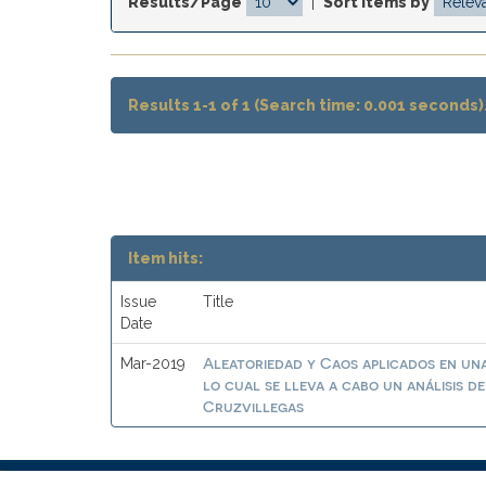
Results/Page
|
Sort items by
Results 1-1 of 1 (Search time: 0.001 seconds)
Item hits:
Issue
Title
Date
Aleatoriedad y Caos aplicados en una
Mar-2019
lo cual se lleva a cabo un análisis 
Cruzvillegas