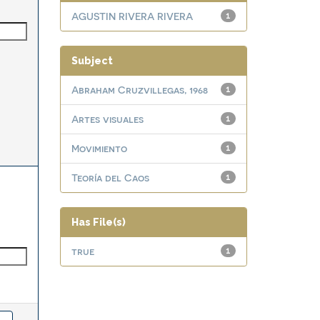
AGUSTIN RIVERA RIVERA
1
Subject
Abraham Cruzvillegas, 1968
1
Artes visuales
1
Movimiento
1
Teoría del Caos
1
Has File(s)
true
1