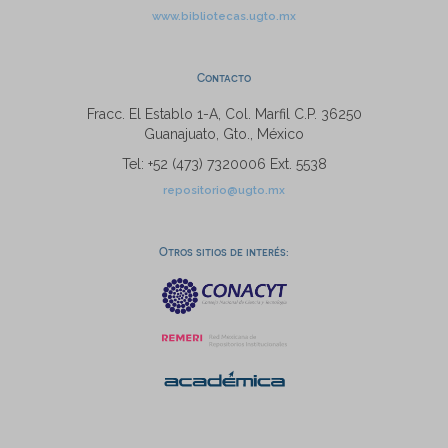
www.bibliotecas.ugto.mx
Contacto
Fracc. El Establo 1-A, Col. Marfil C.P. 36250
Guanajuato, Gto., México
Tel: +52 (473) 7320006 Ext. 5538
repositorio@ugto.mx
Otros sitios de interés: