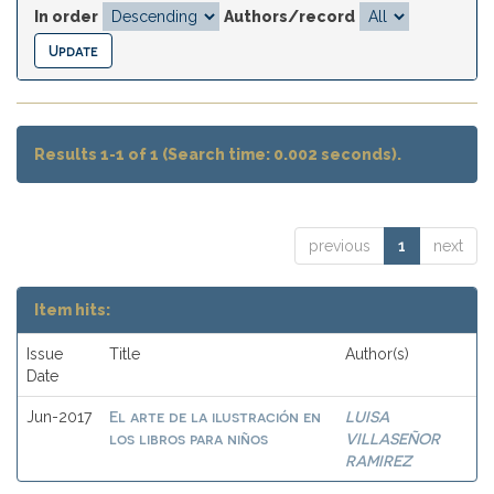
In order
Authors/record
Results 1-1 of 1 (Search time: 0.002 seconds).
previous
1
next
Item hits:
Issue
Title
Author(s)
Date
El arte de la ilustración en
LUISA
Jun-2017
los libros para niños
VILLASEÑOR
RAMIREZ