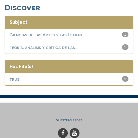
Discover
Subject
Ciencias de las Artes y las Letras
1
Teoría, análisis y crítica de las...
1
Has File(s)
true
1
Nuestras redes