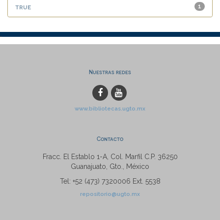
true
1
Nuestras redes
www.bibliotecas.ugto.mx
Contacto
Fracc. El Establo 1-A, Col. Marfil C.P. 36250
Guanajuato, Gto., México
Tel: +52 (473) 7320006 Ext. 5538
repositorio@ugto.mx