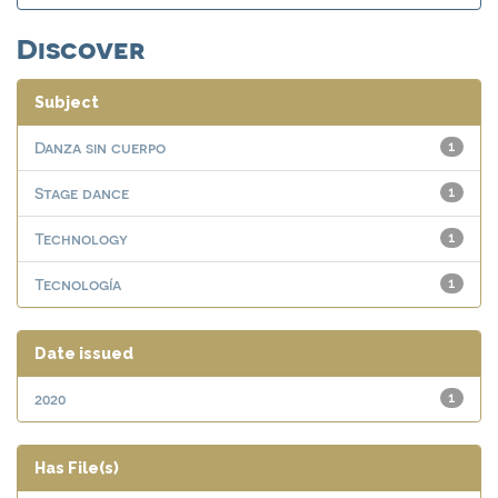
Discover
Subject
Danza sin cuerpo
1
Stage dance
1
Technology
1
Tecnología
1
Date issued
2020
1
Has File(s)