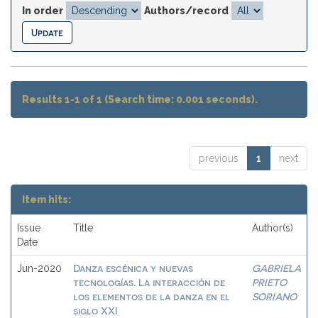
In order
Authors/record
Results 1-1 of 1 (Search time: 0.001 seconds).
previous
1
next
Item hits:
Issue
Title
Author(s)
Date
Danza escénica y nuevas
GABRIELA
Jun-2020
tecnologías. La interacción de
PRIETO
los elementos de la danza en el
SORIANO
siglo XXI