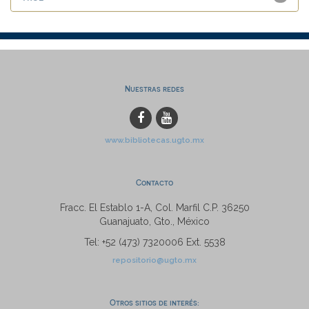
Nuestras redes
www.bibliotecas.ugto.mx
Contacto
Fracc. El Establo 1-A, Col. Marfil C.P. 36250
Guanajuato, Gto., México
Tel: +52 (473) 7320006 Ext. 5538
repositorio@ugto.mx
Otros sitios de interés: