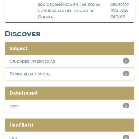
socioeconómica en las zonas
GIOVANI
conurbadas del estado de
GALVAN
Colima
FARIAS
Discover
Subject
Ciudades intermedias
1
Desigualdad social
1
Date issued
2022
1
Has File(s)
true
1