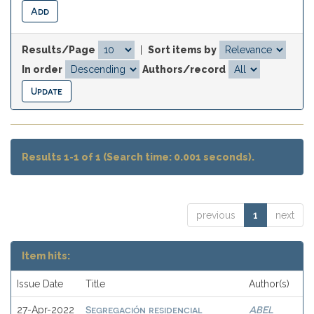
Results/Page
|
Sort items by
In order
Authors/record
Results 1-1 of 1 (Search time: 0.001 seconds).
previous
1
next
Item hits:
Issue Date
Title
Author(s)
Segregación residencial
ABEL
27-Apr-2022