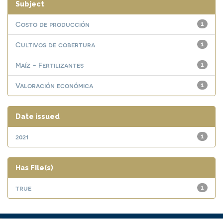
Subject
Costo de producción
1
Cultivos de cobertura
1
Maíz - Fertilizantes
1
Valoración económica
1
Date issued
2021
1
Has File(s)
true
1