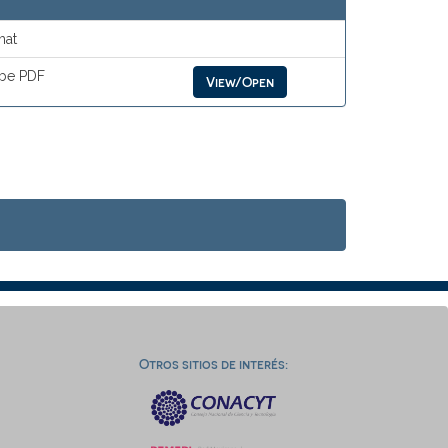
mat
be PDF
View/Open
Otros sitios de interés: