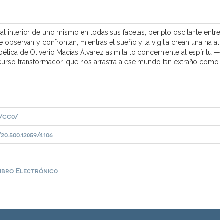
 interior de uno mismo en todas sus facetas; periplo oscilante entre lo
 se observan y confrontan, mientras el sueño y la vigilia crean una na
poética de Oliverio Macías Álvarez asimila lo concerniente al espíritu —l
curso transformador, que nos arrastra a ese mundo tan extraño como 
/cc0/
0.500.12059/4106
Libro Electrónico