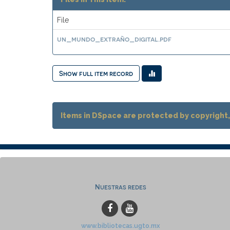
File
un_mundo_extraño_digital.pdf
Show full item record
Items in DSpace are protected by copyright, 
Nuestras redes
www.bibliotecas.ugto.mx