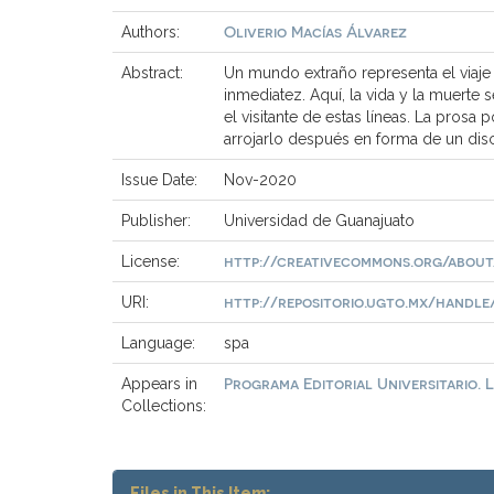
Oliverio Macías Álvarez
Authors:
Abstract:
Un mundo extraño representa el viaje al
inmediatez. Aquí, la vida y la muerte
el visitante de estas líneas. La prosa 
arrojarlo después en forma de un dis
Issue Date:
Nov-2020
Publisher:
Universidad de Guanajuato
http://creativecommons.org/about
License:
http://repositorio.ugto.mx/handle/2
URI:
Language:
spa
Programa Editorial Universitario. 
Appears in
Collections:
Files in This Item: