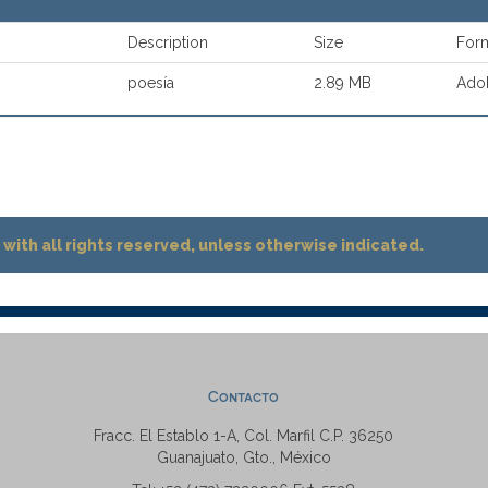
Description
Size
For
poesía
2.89 MB
Ado
with all rights reserved, unless otherwise indicated.
Contacto
Fracc. El Establo 1-A, Col. Marfil C.P. 36250
Guanajuato, Gto., México