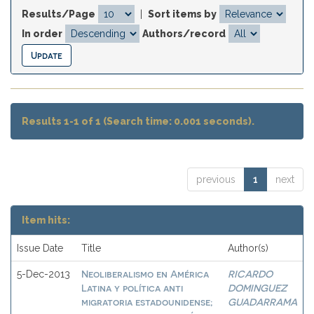
Results/Page
|
Sort items by
In order
Authors/record
Results 1-1 of 1 (Search time: 0.001 seconds).
previous
1
next
Item hits:
Issue Date
Title
Author(s)
Neoliberalismo en América
RICARDO
5-Dec-2013
Latina y política anti
DOMINGUEZ
migratoria estadounidense;
GUADARRAMA