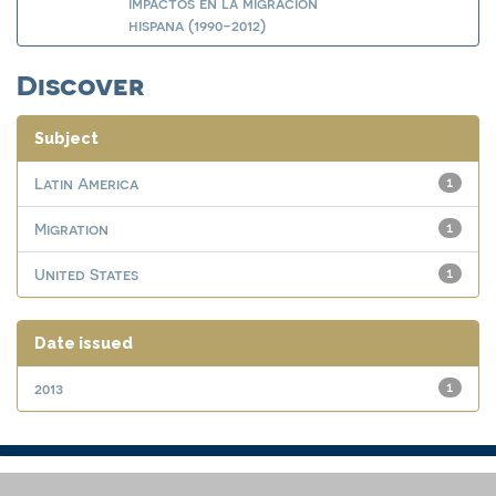
impactos en la migración
hispana (1990-2012)
Discover
Subject
Latin America
1
Migration
1
United States
1
Date issued
2013
1