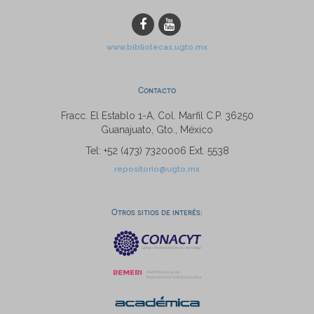
www.bibliotecas.ugto.mx
Contacto
Fracc. El Establo 1-A, Col. Marfil C.P. 36250
Guanajuato, Gto., México
Tel: +52 (473) 7320006 Ext. 5538
repositorio@ugto.mx
Otros sitios de interés: