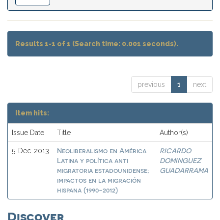
Results 1-1 of 1 (Search time: 0.001 seconds).
previous
1
next
Item hits:
Issue Date
Title
Author(s)
Neoliberalismo en América
RICARDO
5-Dec-2013
Latina y política anti
DOMINGUEZ
migratoria estadounidense;
GUADARRAMA
impactos en la migración
hispana (1990-2012)
Discover