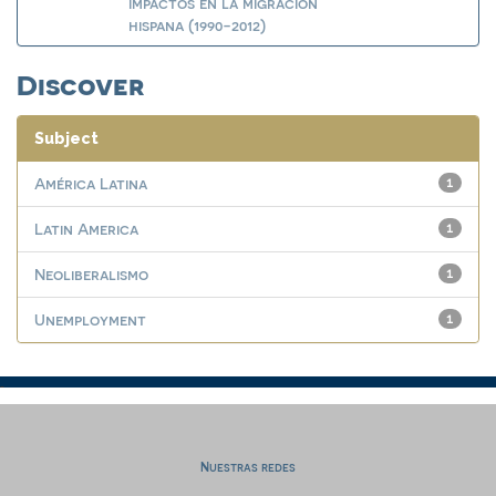
impactos en la migración
hispana (1990-2012)
Discover
Subject
América Latina
1
Latin America
1
Neoliberalismo
1
Unemployment
1
Nuestras redes