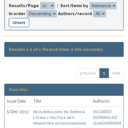
Results/Page
|
Sort items by
In order
Authors/record
Results 1-1 of 1 (Search time: 0.001 seconds).
previous
1
next
Item hits:
Issue Date
Title
Author(s)
Neoliberalismo en América
RICARDO
5-Dec-2013
Latina y política anti
DOMINGUEZ
migratoria estadounidense;
GUADARRAMA