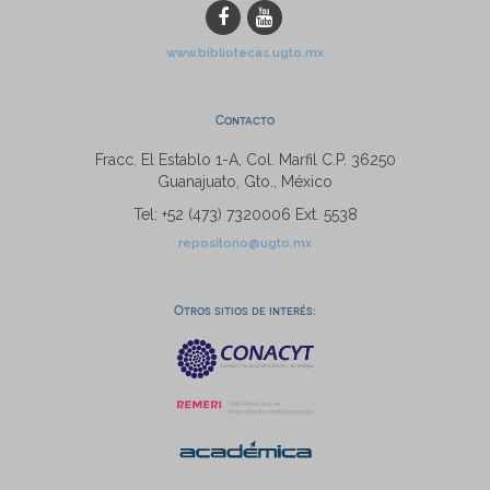
www.bibliotecas.ugto.mx
Contacto
Fracc. El Establo 1-A, Col. Marfil C.P. 36250
Guanajuato, Gto., México
Tel: +52 (473) 7320006 Ext. 5538
repositorio@ugto.mx
Otros sitios de interés: