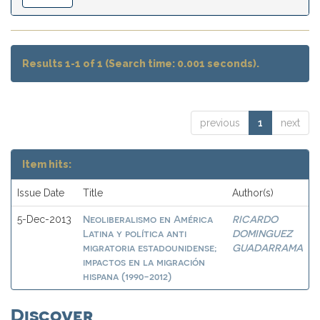
Results 1-1 of 1 (Search time: 0.001 seconds).
previous
1
next
Item hits:
Issue Date
Title
Author(s)
Neoliberalismo en América
RICARDO
5-Dec-2013
Latina y política anti
DOMINGUEZ
migratoria estadounidense;
GUADARRAMA
impactos en la migración
hispana (1990-2012)
Discover