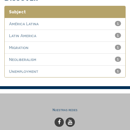
Subject
América Latina
1
Latin America
1
Migration
1
Neoliberalism
1
Unemployment
1
Nuestras redes