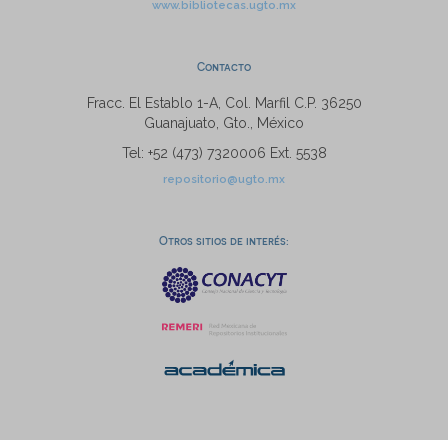
www.bibliotecas.ugto.mx
Contacto
Fracc. El Establo 1-A, Col. Marfil C.P. 36250
Guanajuato, Gto., México
Tel: +52 (473) 7320006 Ext. 5538
repositorio@ugto.mx
Otros sitios de interés: